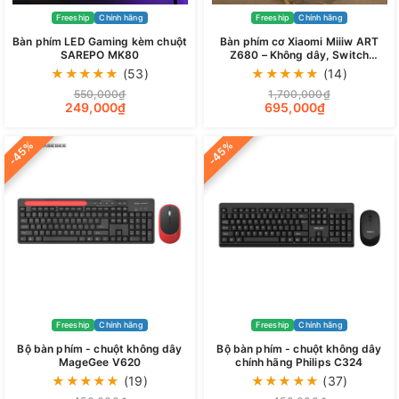
Freeship
Chính hãng
Freeship
Chính hãng
Bàn phím LED Gaming kèm chuột
Bàn phím cơ Xiaomi Miiiw ART
SAREPO MK80
Z680 – Không dây, Switch
Gateron G Pro, RGB, Hotswap,
★
★
★
★
★
(53)
★
★
★
★
★
(14)
68 phím
550,000₫
1,700,000₫
249,000₫
695,000₫
-45%
-45%
Freeship
Chính hãng
Freeship
Chính hãng
Bộ bàn phím - chuột không dây
Bộ bàn phím - chuột không dây
MageGee V620
chính hãng Philips C324
★
★
★
★
★
(19)
★
★
★
★
★
(37)