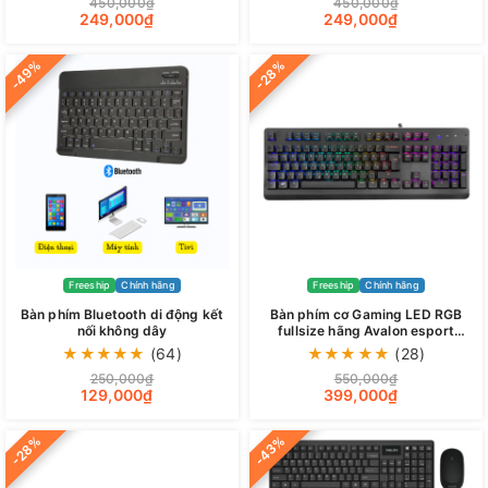
450,000₫
450,000₫
249,000₫
249,000₫
-49%
-28%
Freeship
Chính hãng
Freeship
Chính hãng
Bàn phím Bluetooth di động kết
Bàn phím cơ Gaming LED RGB
nối không dây
fullsize hãng Avalon esport
stronghold
★
★
★
★
★
(64)
★
★
★
★
★
(28)
250,000₫
550,000₫
129,000₫
399,000₫
-43%
-28%