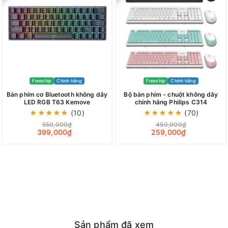
Freeship
Chính hãng
Freeship
Chính hãng
Bàn phím cơ Bluetooth không dây
Bộ bàn phím - chuột không dây
LED RGB T63 Kemove
chính hãng Philips C314
★
★
★
★
★
(10)
★
★
★
★
★
(70)
550,000₫
450,000₫
399,000₫
259,000₫
Sản phẩm đã xem