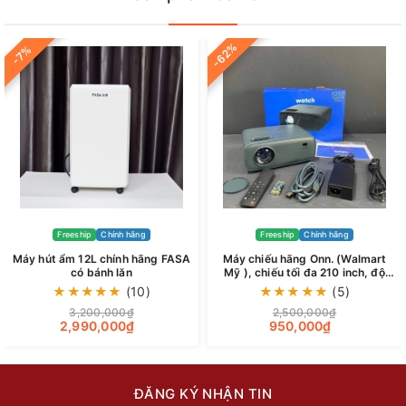
-62%
-7%
Freeship
Chính hãng
Freeship
Chính hãng
Máy hút ẩm 12L chính hãng FASA
Máy chiếu hãng Onn. (Walmart
có bánh lăn
Mỹ ), chiếu tối đa 210 inch, độ
phân giải 720p
★
★
★
★
★
(10)
★
★
★
★
★
(5)
3,200,000₫
2,500,000₫
2,990,000₫
950,000₫
ĐĂNG KÝ NHẬN TIN