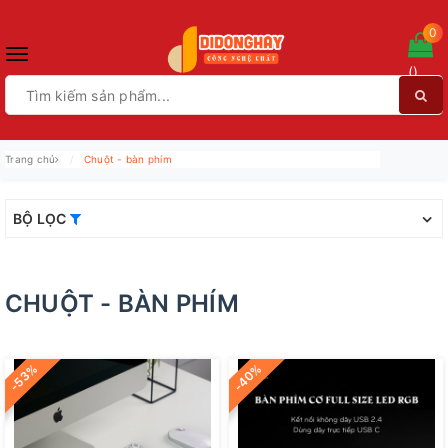
0
Toggle
(
)
navigation
Trang chủ
Chuột - bàn phím
BỘ LỌC
CHUỘT - BÀN PHÍM
-53%
-40%