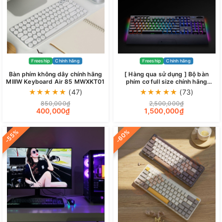
Freeship
Chính hãng
Freeship
Chính hãng
Bàn phím không dây chính hãng
[ Hàng qua sử dụng ] Bộ bàn
MIIIW Keyboard Air 85 MWXKT01
phím cơ full size chính hãng
ThundeRobot KL6104
★
★
★
★
★
(47)
★
★
★
★
★
(73)
850,000₫
2,500,000₫
400,000₫
1,500,000₫
-55%
-60%