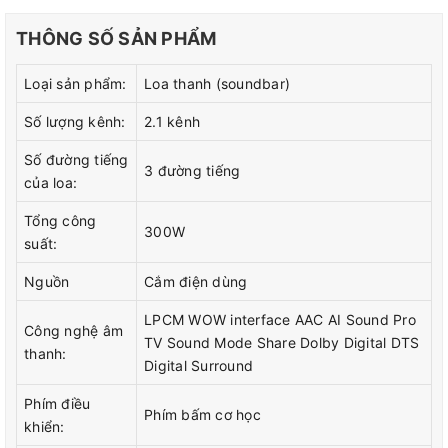
- Loa LG có thiết kế theo chiều ngang với thân hình
gọn gàng, mảnh mai, có thể được sử dụng trong bất
THÔNG SỐ SẢN PHẨM
kì không gian nào mà bạn thấy phù hợp trong nhà
như
phòng giải trí, phòng riêng, phòng khách,
Loại sản phẩm:
Loa thanh (soundbar)
phòng đọc sách
.
Số lượng kênh:
2.1 kênh
-
Chất liệu kim loại
được sử dụng làm lớp vỏ cho
Số đường tiếng
3 đường tiếng
phần loa thanh, còn loa sub được làm bằng
chất
của loa:
liệu gỗ bọc vải dệt kim
ở mặt trước góp phần đảm
Tổng công
300W
bảo độ bền chắc cũng như tính lâu dài cho sản
suất:
phẩm.
Nguồn
Cắm điện dùng
LPCM WOW interface AAC AI Sound Pro
Công nghệ âm
TV Sound Mode Share Dolby Digital DTS
thanh:
Digital Surround
Phím điều
Phím bấm cơ học
khiển: