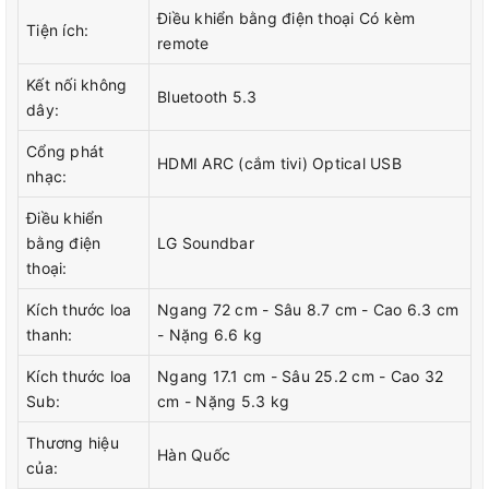
Điều khiển bằng điện thoại Có kèm
Tiện ích:
remote
Kết nối không
Bluetooth 5.3
dây:
*Hình ảnh chỉ mang tính chất minh họa
Cổng phát
HDMI ARC (cắm tivi) Optical USB
Công suất
nhạc:
Điều khiển
- Loa gồm
1 loa thanh và 1 loa sub
với
2.1
bằng điện
LG Soundbar
kênh
âm thanh và tổng công suất là 300W, phù hợp
thoại:
cho nhu cầu giải trí trong không gian có diện tích từ
Kích thước loa
Ngang 72 cm - Sâu 8.7 cm - Cao 6.3 cm
50m² trở lên.
thanh:
- Nặng 6.6 kg
Kích thước loa
Ngang 17.1 cm - Sâu 25.2 cm - Cao 32
Sub:
cm - Nặng 5.3 kg
Thương hiệu
Hàn Quốc
của: