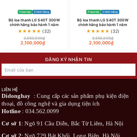
Freeship
Chính hãng
Freeship
Chính hãng
Bộ loa thanh LG S40T 300W
Bộ loa thanh LG S40T 300W
chính hãng bảo hành 1 năm
chính hãng bảo hành 1 năm
★
★
★
★
★
(32)
★
★
★
★
★
(32)
*Hình ảnh chỉ mang tính chất minh họa
3,550,000₫
3,550,000₫
2,100,000₫
2,100,000₫
Điều khiển
ĐĂNG KÝ NHẬN TIN
- Nếu là người ưa chuộng phong cách truyền thống,
bạn có thể sử dụng remote đi kèm để điều khiển
bộ loa này. Nếu là người chọn lựa phong cách hiện
đại hơn, bạn có thể tải và cài đặt ứng dụng
LG
LIÊN HỆ
Sound Bar
để điều khiển loa bằng kết nối không
Didonghay
: Cung cấp các sản phẩm phụ kiện điện
thoại, đồ công nghệ và gia dụng tiện ích
dây Wi-Fi.
Hotline
:
034.562.0099
Cơ sở 1
: Ngõ 91 Cầu Diễn, Bắc Từ Liêm, Hà Nội
Cơ sở 2
: Ngõ 729 Bát Khối, Long Biên, Hà Nội