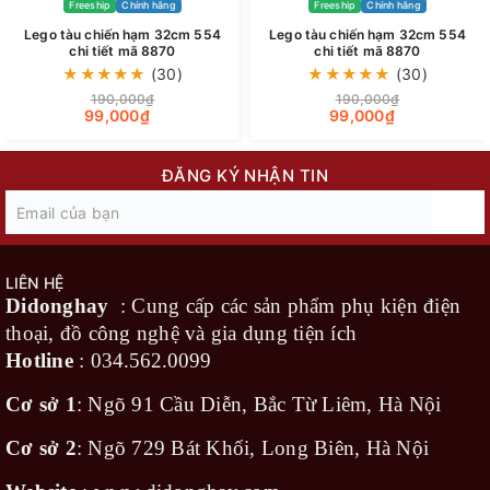
Freeship
Chính hãng
Freeship
Chính hãng
Lego tàu chiến hạm 32cm 554
Lego tàu chiến hạm 32cm 554
chi tiết mã 8870
chi tiết mã 8870
★
★
★
★
★
(30)
★
★
★
★
★
(30)
190,000₫
190,000₫
99,000₫
99,000₫
ĐĂNG KÝ NHẬN TIN
LIÊN HỆ
Didonghay
: Cung cấp các sản phẩm phụ kiện điện
thoại, đồ công nghệ và gia dụng tiện ích
Hotline
:
034.562.0099
Cơ sở 1
: Ngõ 91 Cầu Diễn, Bắc Từ Liêm, Hà Nội
Cơ sở 2
: Ngõ 729 Bát Khối, Long Biên, Hà Nội