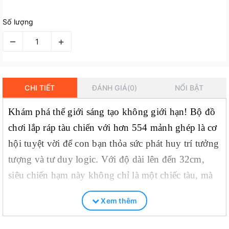
Số lượng
–
+
CHI TIẾT
ĐÁNH GIÁ(0)
NỔI BẬT
Khám phá thế giới sáng tạo không giới hạn! Bộ đồ
chơi lắp ráp tàu chiến với hơn 554 mảnh ghép là cơ
hội tuyệt vời để con bạn thỏa sức phát huy trí tưởng
tượng và tư duy logic. Với độ dài lên đến 32cm,
siêu chiến hạm này không chỉ là một chiếc tàu, mà
còn có thể biến hình thành máy bay, xe tăng, xe bọc
Xem thêm
thép và nhiều mô hình khác.